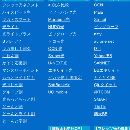
フレッツ光ネクスト
au光を比較
OCN
ハイスピード隼
ソフトバンク光
Plala
ギガ・スマート
Marubeni光
So-net
光ライト
NURO光
ビッグローブ
光ライトプラス
ビッグローブ光
nifty
Bフレッツ
ドコモ光
au one net
ギガ推し！割引
OCN 光
DTI
にねん割
So-net光
Yahoo!BB
かぞく応援割
U-NEXT光
SANNET
マンスリーポイント
エキサイト光
BBエキサイト
もっとライトに！
ピカラ光 四国限定
とくとくBB
光はじめ割
SoftBankAir
Qit クイット
グループ割
UQ mobile
@TCOM
光もっともっと割
SMART
どーんと割
TikiTiki
どーんとライト割
楽天BB
どーんと学割
【情報＆お申込OP】
【フレッツ光の特典