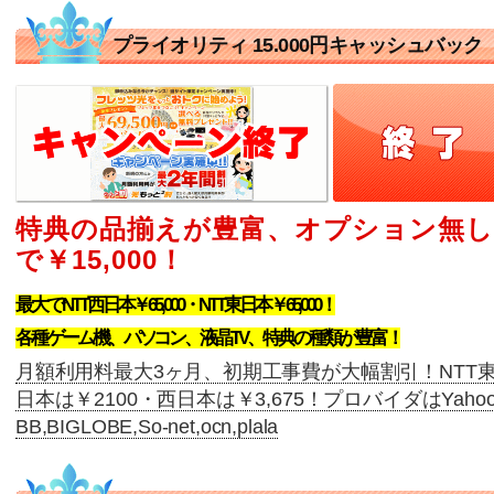
プライオリティ 15.000円キャッシュバック
特典の品揃えが豊富、オプション無し
で￥15,000！
最大でNTT西日本￥65,000・NTT東日本￥65,000！
各種ゲーム機、パソコン、液晶TV、特典の種類が豊富！
月額利用料最大3ヶ月、初期工事費が大幅割引！NTT
日本は￥2100・西日本は￥3,675！プロバイダはYahoo
BB,BIGLOBE,So-net,ocn,plala