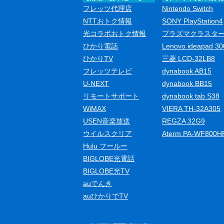
フレッツ代理店
Nintendo Switch
NTTおトク情報
SONY PlayStation4
光コラボおトク情報
プラズマクラスタ
ひかり電話
Lenovo ideapad 30
ひかりTV
三菱 LCD-32LB8
フレッツテレビ
dynabook AB15
U-NEXT
dynabook BB15
リモートサポート
dynabook tab S38
WiMAX
VIERA TH-32A305
USEN音楽放送
REGZA 32G9
ウイルスクリア
Aterm PA-WF800H
Hulu フールー
BIGLOBE光電話
BIGLOBE光TV
auでんき
auひかりでTV
フレッツ光のQ＆A
｜
運営者情報
｜
プライバシーポリシー