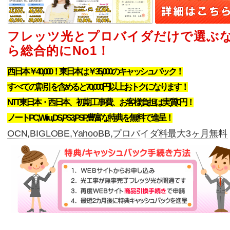
フレッツ光とプロバイダだけで選ぶ
ら総合的にNo1！
西日本￥40,000！東日本は￥35,000のキャッシュバック！
すべての割引を含めると70,000円以上おトクになります！
NTT東日本・西日本、初期工事費、お客様負担は実質0円！
ノートPC,Wii u,DS,PS3,PSP,豊富な特典を無料で進呈！
OCN,BIGLOBE,YahooBB,プロバイダ料最大3ヶ月無料