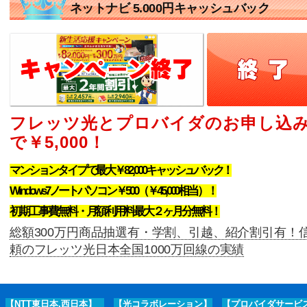
ネットナビ 5.000円キャッシュバック
フレッツ光とプロバイダのお申し込
で￥5,000！
マンションタイプで最大￥82,000キャッシュバック！
Windows7ノートパソコン￥500（￥45,000相当）！
初期工事費無料・月額利用料最大２ヶ月分無料！
総額300万円商品抽選有・学割、引越、紹介割引有！
頼のフレッツ光日本全国1000万回線の実績
【NTT東日本,西日本】
【光コラボレーション】
【プロバイダサービ