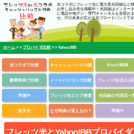
光コラボにフレッツ光に電力系光回線など
お申し込み先を掲載中！光回線はインター
に電話や地デジ・専門チャンネルも全部お
せ。ITの未来が広がる光ブロードバンドで
ホーム
> >
プロバイダ比較
> >
Yahoo!BB
光コラボで比較
キャッシュバックの謎
iPadが特典
豪華特典で比較
ノートパソコンで比較
フレッツ光/法人/店
準備中
フレッツ光エリア検索
光回線の代理店一
楽天光
なぜ特典が貰えるの？
準備中
フレッツ光とYahoo!BBプロバイダ