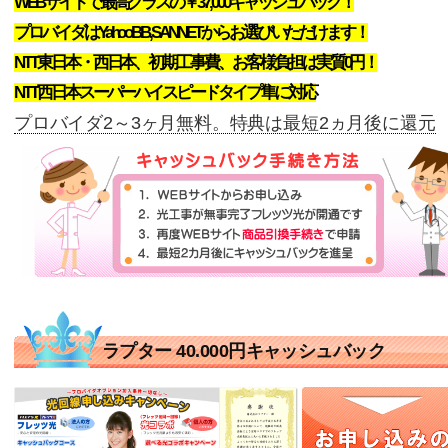
WEBサイトで最高クラスの￥37,000キャッシュバック！
プロバイダはYahooBB,SANNETからお選びいただけます！
NTT東日本・西日本、初期工事費、お客様負担は実質0円！
NTT西日本スーパーハイスピードタイプ隼に対応
プロバイダ2～3ヶ月無料。特典は最短2ヵ月後に還元
ラプター 40.000円キャッシュバック