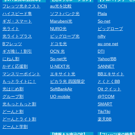
フレッツ光ネクスト
au光を比較
OCN
ハイスピード隼
ソフトバンク光
Plala
ギガ・スマート
Marubeni光
So-net
光ライト
NURO光
ビッグローブ
光ライトプラス
ビッグローブ光
nifty
Bフレッツ
ドコモ光
au one net
ギガ推し！割引
OCN 光
DTI
にねん割
So-net光
Yahoo!BB
かぞく応援割
U-NEXT光
SANNET
マンスリーポイント
エキサイト光
BBエキサイト
もっとライトに！
ピカラ光 四国限定
とくとくBB
光はじめ割
SoftBankAir
Qit クイット
グループ割
UQ mobile
@TCOM
光もっともっと割
SMART
どーんと割
TikiTiki
どーんとライト割
楽天BB
どーんと学割
【情報＆お申込OP】
【フレッツ光の特典