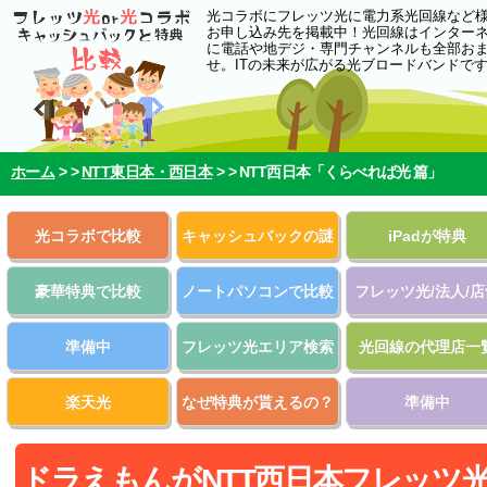
光コラボにフレッツ光に電力系光回線など
お申し込み先を掲載中！光回線はインター
に電話や地デジ・専門チャンネルも全部お
せ。ITの未来が広がる光ブロードバンドで
ホーム
> >
NTT東日本・西日本
> >
NTT西日本「くらべれば光 篇」
光コラボで比較
キャッシュバックの謎
iPadが特典
豪華特典で比較
ノートパソコンで比較
フレッツ光/法人/店
準備中
フレッツ光エリア検索
光回線の代理店一
楽天光
なぜ特典が貰えるの？
準備中
ドラえもんがNTT西日本フレッツ