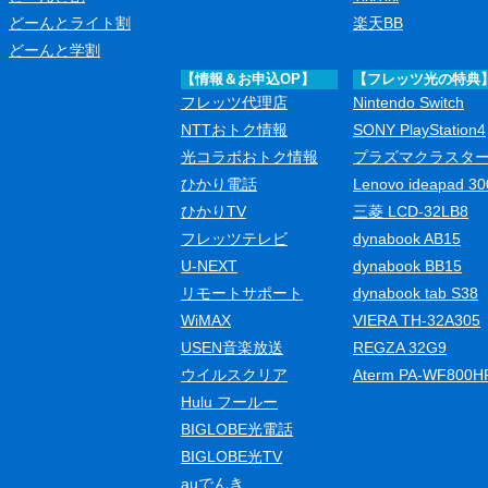
どーんとライト割
楽天BB
どーんと学割
【情報＆お申込OP】
【フレッツ光の特典
フレッツ代理店
Nintendo Switch
NTTおトク情報
SONY PlayStation4
光コラボおトク情報
プラズマクラスタ
ひかり電話
Lenovo ideapad 30
ひかりTV
三菱 LCD-32LB8
フレッツテレビ
dynabook AB15
U-NEXT
dynabook BB15
リモートサポート
dynabook tab S38
WiMAX
VIERA TH-32A305
USEN音楽放送
REGZA 32G9
ウイルスクリア
Aterm PA-WF800H
Hulu フールー
BIGLOBE光電話
BIGLOBE光TV
auでんき