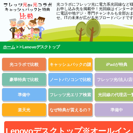
光コラボにフレッツ光に電力系光回線など
お申し込み先を掲載中！光回線はインター
に電話や地デジ・専門チャンネルも全部お
せ。ITの未来が広がる光ブロードバンドで
ホーム
> >
Lenovoデスクトップ
光コラボで比較
キャッシュバックの謎
iPadが特典
豪華特典で比較
ノートパソコンで比較
フレッツ光/法人/店
準備中
フレッツ光エリア検索
光回線の代理店一
楽天光
なぜ特典が貰えるの？
準備中
Lenovoデスクトップ※オールイン