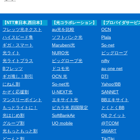
【NTT東日本,西日本】
【光コラボレーション】
【プロバイダサービ
フレッツ光ネクスト
au光を比較
OCN
ハイスピード隼
ソフトバンク光
Plala
ギガ・スマート
Marubeni光
So-net
光ライト
NURO光
ビッグローブ
光ライトプラス
ビッグローブ光
nifty
Bフレッツ
ドコモ光
au one net
ギガ推し！割引
OCN 光
DTI
にねん割
So-net光
Yahoo!BB
かぞく応援割
U-NEXT光
SANNET
マンスリーポイント
エキサイト光
BBエキサイト
もっとライトに！
ピカラ光 四国限定
とくとくBB
光はじめ割
SoftBankAir
Qit クイット
グループ割
UQ mobile
@TCOM
光もっともっと割
SMART
どーんと割
TikiTiki