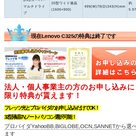
DVDスーパー
20型ワイド液晶
約
マルチドライ
499(W)78(D)343(H)mm
(1600×900)
5.9
ブ
現在Lenovo C325の特典は終了です
法人・個人事業主の方のお申し込みに
限り特典が貰えます！
フレッツ光とプロバイダのお申し込みだけでOK！
32型液晶TV,ノートパソコン選択可能！
プロバイダYahooBB,BIGLOBE,OCN,SANNETから選
ます