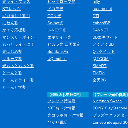
光ライトプラス
ビッグローブ光
nifty
Bフレッツ
ドコモ光
au one net
ギガ推し！割引
OCN 光
DTI
にねん割
So-net光
Yahoo!BB
かぞく応援割
U-NEXT光
SANNET
マンスリーポイント
エキサイト光
BBエキサイト
もっとライトに！
ピカラ光 四国限定
とくとくBB
光はじめ割
SoftBankAir
Qit クイット
グループ割
UQ mobile
@TCOM
光もっともっと割
SMART
どーんと割
TikiTiki
どーんとライト割
楽天BB
どーんと学割
【情報＆お申込OP】
【フレッツ光の特典
フレッツ代理店
Nintendo Switch
NTTおトク情報
SONY PlayStation4
光コラボおトク情報
プラズマクラスタ
ひかり電話
Lenovo ideapad 30