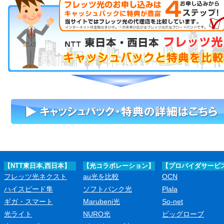
【NTT東日本,西日本】
【光コラボレーション】
【プロバイダサービ
フレッツ光ネクスト
au光を比較
OCN
ハイスピード隼
ソフトバンク光
Plala
ギガ・スマート
Marubeni光
So-net
光ライト
NURO光
ビッグローブ