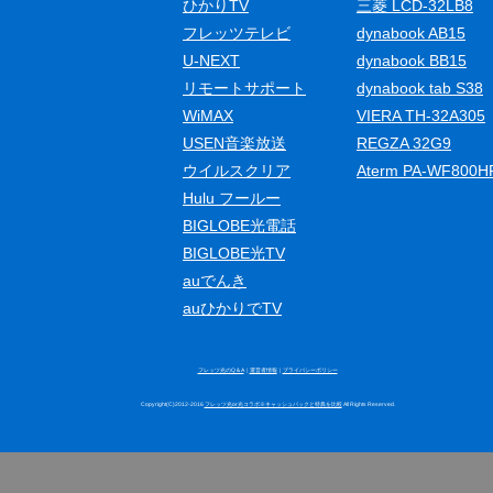
ひかりTV
三菱 LCD-32LB8
フレッツテレビ
dynabook AB15
U-NEXT
dynabook BB15
リモートサポート
dynabook tab S38
WiMAX
VIERA TH-32A305
USEN音楽放送
REGZA 32G9
ウイルスクリア
Aterm PA-WF800H
Hulu フールー
BIGLOBE光電話
BIGLOBE光TV
auでんき
auひかりでTV
フレッツ光のQ＆A
｜
運営者情報
｜
プライバシーポリシー
Copyright(C)2012-2016
フレッツ光or光コラボ※キャッシュバックと特典を比較
All Rights Reserved.