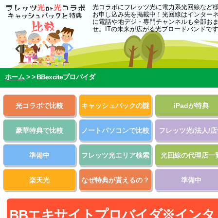
光コラボにフレッツ光に電力系光回線など
お申し込み先を掲載中！光回線はインター
に電話や地デジ・専門チャンネルも全部お
せ。ITの未来が広がる光ブロードバンドで
ホーム
> >
BBexciteプロバイダ
光コラボで比較
キャッシュバックの謎
iPadが特典
豪華特典で比較
ノートパソコンで比較
フレッツ光/法人/店
準備中
フレッツ光エリア検索
光回線の代理店一
楽天光
なぜ特典が貰えるの？
準備中
BBエキサイトプロバイダ※インタ